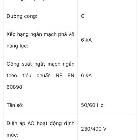
Đường cong:
C
Xếp hạng ngắn mạch phá vỡ
6 kA
năng lực:
Công suất ngắt mạch ngắn
theo tiêu chuẩn NF EN
6 kA
60898:
Tần số:
50/60 Hz
Điện áp AC hoạt động định
230/400 V
mức: