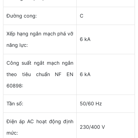
Đường cong:
C
Xếp hạng ngắn mạch phá vỡ
6 kA
năng lực:
Công suất ngắt mạch ngắn
theo tiêu chuẩn NF EN
6 kA
60898:
Tần số:
50/60 Hz
Điện áp AC hoạt động định
230/400 V
mức: