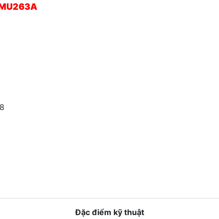
l MU263A
898
Đặc điểm kỹ thuật