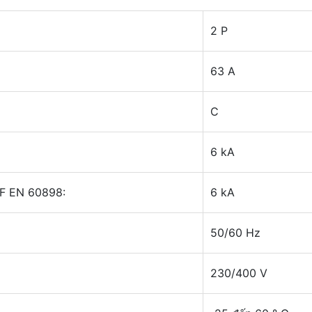
2 P
63 A
C
6 kA
NF EN 60898:
6 kA
50/60 Hz
230/400 V