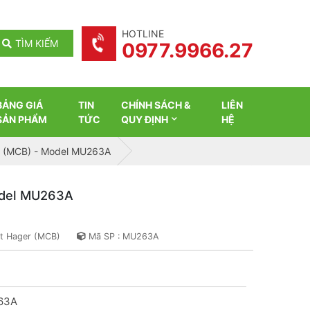
HOTLINE
TÌM KIẾM
0977.9966.27
BẢNG GIÁ
TIN
CHÍNH SÁCH &
LIÊN
SẢN PHẨM
TỨC
QUY ĐỊNH
HỆ
er (MCB) - Model MU263A
Model MU263A
ắt Hager (MCB)
Mã SP : MU263A
63A
