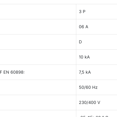
3 P
06 A
D
10 kA
NF EN 60898:
7,5 kA
50/60 Hz
230/400 V