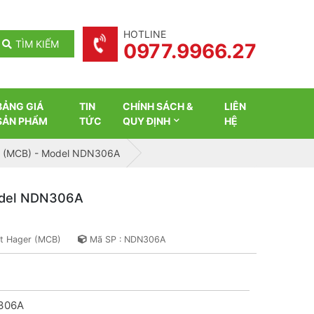
HOTLINE
TÌM KIẾM
0977.9966.27
BẢNG GIÁ
TIN
CHÍNH SÁCH &
LIÊN
SẢN PHẨM
TỨC
QUY ĐỊNH
HỆ
er (MCB) - Model NDN306A
Model NDN306A
ắt Hager (MCB)
Mã SP : NDN306A
306A
